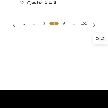
Ajouter à la liste de souhaits
1
…
3
4
5
…
102