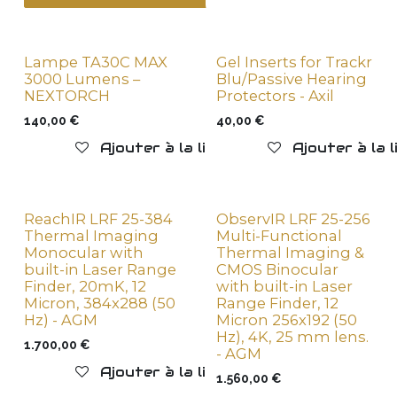
Lampe TA30C MAX
Gel Inserts for Trackr
New !
3000 Lumens –
Blu/Passive Hearing
NEXTORCH
Protectors - Axil
140,00
€
40,00
€
Ajouter à la liste de souhaits
Ajouter à la 
ReachIR LRF 25-384
ObservIR LRF 25-256
Thermal Imaging
Multi-Functional
Monocular with
Thermal Imaging &
built-in Laser Range
CMOS Binocular
Finder, 20mK, 12
with built-in Laser
Micron, 384x288 (50
Range Finder, 12
Hz) - AGM
Micron 256x192 (50
Hz), 4K, 25 mm lens.
1.700,00
€
- AGM
Ajouter à la liste de souhaits
1.560,00
€