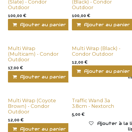
(Slate) - Condor
(Black) - Condor
Outdoor
Outdoor
100,00
€
100,00
€
Ajouter au panier
Ajouter au panier
Ajouter à la l
Multi Wrap
Multi Wrap (Black) -
New !
New !
(Multicam) - Condor
Condor Outdoor
Outdoor
12,00
€
17,00
€
Ajouter au panier
Ajouter au panier
Ajouter à la l
Multi Wrap (Coyote
Traffic Wand 3a
New !
New !
Brown) - Condor
3.8cm - Nextorch
Outdoor
5,00
€
12,00
€
Ajouter à la 
Ajouter au panier
Ajouter à la l