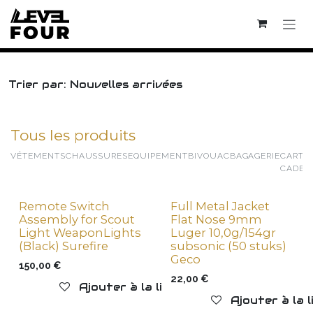
Se rendre au contenu
Trier par: Nouvelles arrivées
Tous les produits
VÊTEMENTS
CHAUSSURES
EQUIPEMENT
BIVOUAC
BAGAGERIE
CARTE
CADEA
Remote Switch
Full Metal Jacket
New !
Aucune Vente en ligne
Assembly for Scout
Flat Nose 9mm
Light WeaponLights
Luger 10,0g/154gr
(Black) Surefire
subsonic (50 stuks)
Geco
150,00
€
22,00
€
Ajouter à la liste de souhaits
Ajouter à la 