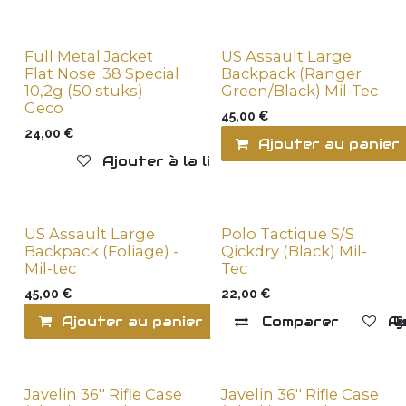
Full Metal Jacket
US Assault Large
Aucune Vente en ligne
New !
Flat Nose .38 Special
Backpack (Ranger
10,2g (50 stuks)
Green/Black) Mil-Tec
Geco
45,00
€
24,00
€
Ajouter au panier
Ajouter à la liste de souhaits
US Assault Large
Polo Tactique S/S
New !
New !
Backpack (Foliage) -
Qickdry (Black) Mil-
Mil-tec
Tec
45,00
€
22,00
€
Ajouter au panier
Comparer
Ajouter à la l
Aj
Javelin 36'' Rifle Case
Javelin 36'' Rifle Case
New !
New !