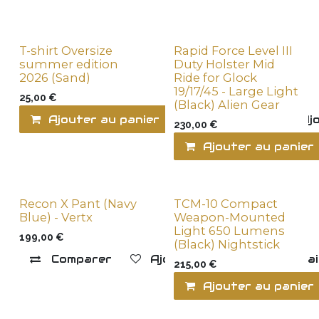
T-shirt Oversize
Rapid Force Level III
summer edition
Duty Holster Mid
2026 (Sand)
Ride for Glock
19/17/45 - Large Light
25,00
€
(Black) Alien Gear
Ajouter au panier
Comparer
Ajo
230,00
€
Ajouter au panier
Recon X Pant (Navy
TCM-10 Compact
Blue) - Vertx
Weapon-Mounted
Light 650 Lumens
199,00
€
(Black) Nightstick
Comparer
Ajouter à la liste de souha
215,00
€
Ajouter au panier