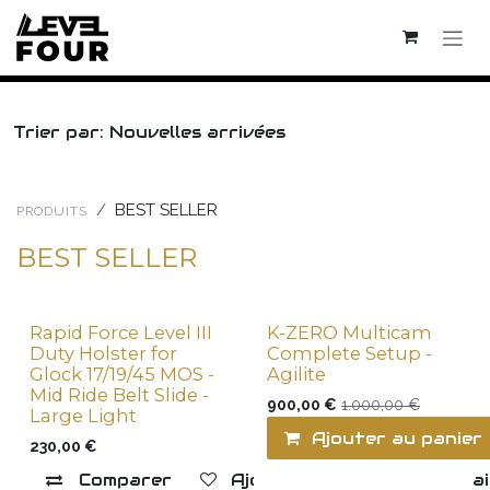
Se rendre au contenu
Trier par: Nouvelles arrivées
BEST SELLER
PRODUITS
BEST SELLER
Rapid Force Level III
K-ZERO Multicam
Duty Holster for
Complete Setup -
Glock 17/19/45 MOS -
Agilite
Mid Ride Belt Slide -
900,00
€
1.000,00
€
Large Light
Ajouter au panier
230,00
€
Comparer
Ajouter à la liste de souha