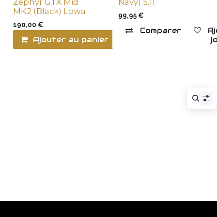
Zephyr GTX Mid
Navy) 5.11
MK2 (Black) Lowa
99,95
€
190,00
€
Comparer
Aj
Ajouter au panier
Comparer
Ajo