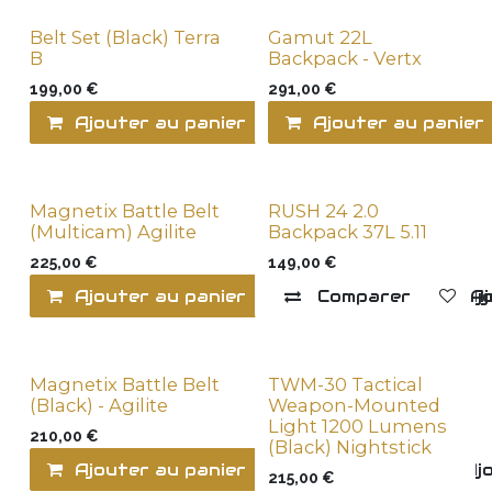
Belt Set (Black) Terra
Gamut 22L
Plus Vendus
B
Backpack - Vertx
199,00
€
291,00
€
Ajouter au panier
Comparer
Ajouter au panier
Ajo
Magnetix Battle Belt
RUSH 24 2.0
(Multicam) Agilite
Backpack 37L 5.11
225,00
€
149,00
€
Ajouter au panier
Comparer
Comparer
Ajo
Aj
Magnetix Battle Belt
TWM-30 Tactical
(Black) - Agilite
Weapon-Mounted
Light 1200 Lumens
210,00
€
(Black) Nightstick
Ajouter au panier
Comparer
Ajo
215,00
€