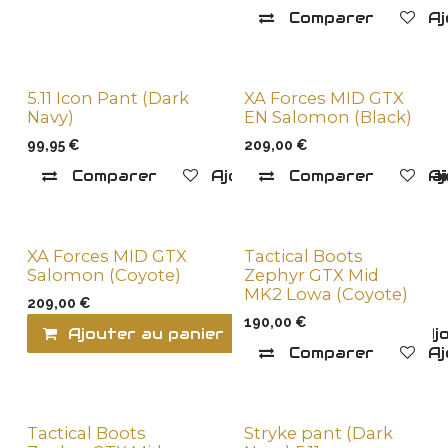
Comparer
Aj
5.11 Icon Pant (Dark
XA Forces MID GTX
Navy)
EN Salomon (Black)
99,95
€
209,00
€
Comparer
Ajouter à la liste de souha
Comparer
Aj
XA Forces MID GTX
Tactical Boots
Salomon (Coyote)
Zephyr GTX Mid
MK2 Lowa (Coyote)
209,00
€
190,00
€
Ajouter au panier
Comparer
Ajo
Comparer
Aj
Tactical Boots
Stryke pant (Dark