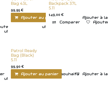
Bag 43L
Backpack 37L
5.11
99,95
€
149,00
€
Ajouter au panier
Ajouter à la
Comparer
Ajouter
outer à la liste de souhaits
 souhaits
Patrol Ready
Bag (Black)
5.11
99,90
€
er
Ajouter à la liste de souhaits
Ajouter au panier
Ajouter à la
 souhaits