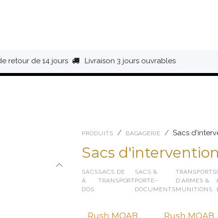
HAUSSURES
ÉQUIPEMENT
BIVOUAC
BAGAGERIE
de retour de 14 jours
Livraison 3 jours ouvrables
Sacs d'interv
PRODUITS
BAGAGERIE
Sacs d'interventio
SACS
SACS DE
SACS &
TRANSPORTS
À
TRANSPORT
PORTE-
D'ARMES &
DOS
DOCUMENTS
MUNITIONS
Rush MOAB
Rush MOAB