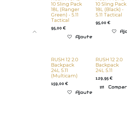
10 Sling Pack
10 Sling Pack
18L (Ranger
18L (Black) -
Green) - 5.11
5.11 Tactical
Tactical
95,00
€
95,00
€
Aj
Ajouter à la liste de
RUSH 12 2.0
RUSH 12 2.0
Backpack
Backpack
24L 5.11
24L 5.11
(Multicam)
129,95
€
159,00
€
Compar
Ajouter à la liste de