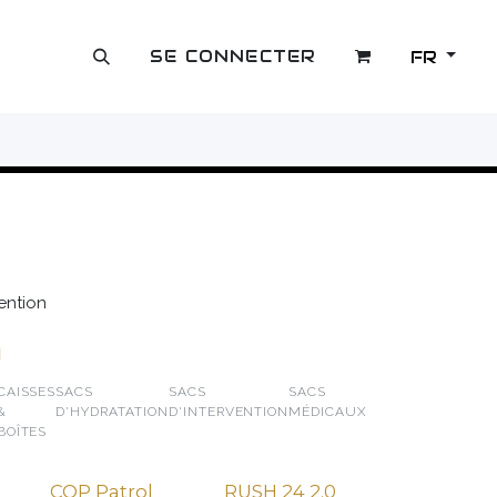
SE CONNECTER
FR
OUTLET
ention
n
CAISSES
SACS
SACS
SACS
&
D'HYDRATATION
D'INTERVENTION
MÉDICAUX
BOÎTES
COP Patrol
RUSH 24 2.0