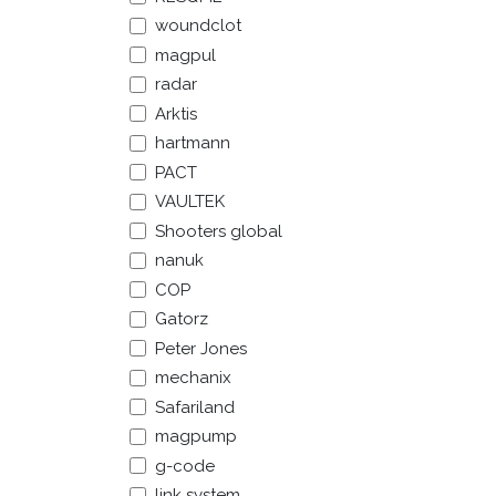
woundclot
magpul
Explorer
Services
radar
À propos de nous
Vêtements
Arktis
hartmann
Chaussures
Conditions général
PACT
Équipement
Expédition et retour
VAULTEK
Bivouac
Shooters global
Politique anti-
Bagagerie
nanuk
corruption
COP
Gouvernement - B2
Gatorz
Peter Jones
Jobs
mechanix
Safariland
magpump
g-code
Français (BE)
Copyright © | Levelfour
link system