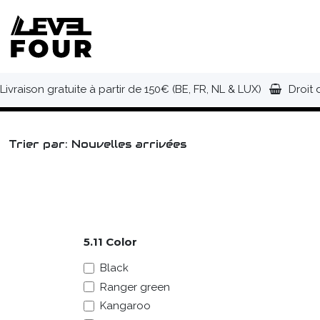
Se rendre au contenu
NOUVEAUTÉS
VÊTEMENTS
C
Livraison gratuite à partir de 150€ (BE, FR, NL & LUX)
Droit 
Trier par: Nouvelles arrivées
5.11 Color
Black
Ranger green
Kangaroo