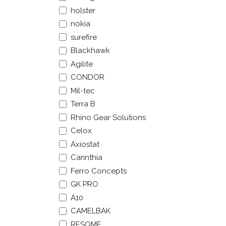
holster
nokia
surefire
Blackhawk
Agilite
CONDOR
Mil-tec
Terra B
Rhino Gear Solutions
Celox
Axiostat
Carinthia
Ferro Concepts
GK PRO
A10
CAMELBAK
RESQME