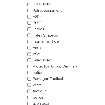
Kore Belts
Patrol equipment
ASP
BUFF
Jetboil
Haley Strategic
Tasmanian Tiger
Vertx
AGM
Helikon-Tex
Protection Group Denmark
riptide
Pentagon Tactical
veste
tactique
police
alien gear