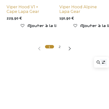
Viper Hood V1 +
Viper Hood Alpine
New !
New !
Cape Lapa Gear
Lapa Gear
229,90
€
150,90
€
Ajouter à la liste de souhaits
Ajouter à la 
1
2