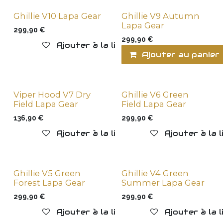
Ghillie V10 Lapa Gear
Ghillie V9 Autumn
New !
New !
Lapa Gear
299,90
€
299,90
€
Ajouter à la liste de souhaits
Ajouter au panier
Viper Hood V7 Dry
Ghillie V6 Green
New !
New !
Field Lapa Gear
Field Lapa Gear
136,90
€
299,90
€
Ajouter à la liste de souhaits
Ajouter à la 
Ghillie V5 Green
Ghillie V4 Green
New !
New !
Forest Lapa Gear
Summer Lapa Gear
299,90
€
299,90
€
Ajouter à la liste de souhaits
Ajouter à la 