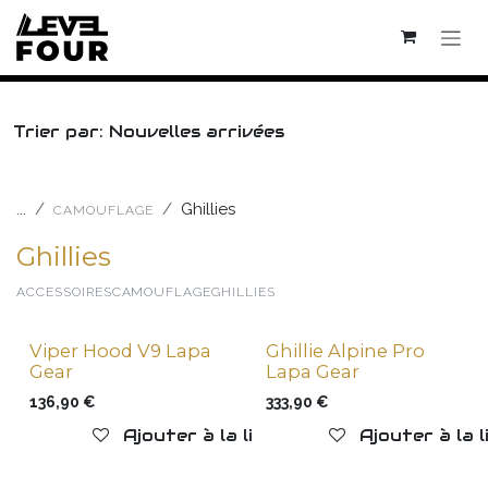
Se rendre au contenu
Trier par: Nouvelles arrivées
...
Ghillies
CAMOUFLAGE
Ghillies
ACCESSOIRES
CAMOUFLAGE
GHILLIES
Viper Hood V9 Lapa
Ghillie Alpine Pro
New !
New !
Gear
Lapa Gear
136,90
€
333,90
€
Ajouter à la liste de souhaits
Ajouter à la 