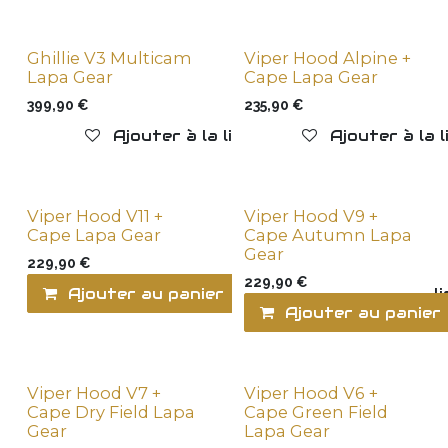
Ghillie V3 Multicam
Viper Hood Alpine +
New !
New !
Lapa Gear
Cape Lapa Gear
399,90
€
235,90
€
Ajouter à la liste de souhaits
Ajouter à la 
Viper Hood V11 +
Viper Hood V9 +
New !
New !
Cape Lapa Gear
Cape Autumn Lapa
Gear
229,90
€
229,90
€
Ajouter au panier
Ajouter à la l
Ajouter au panier
Viper Hood V7 +
Viper Hood V6 +
New !
New !
Cape Dry Field Lapa
Cape Green Field
Gear
Lapa Gear