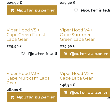
229,90
€
229,90
€
Ajouter au panier
Ajouter à la l
Ajouter à la 
Viper Hood V5 +
Viper Hood V4 +
New !
Cape Green Forest
Cape Summer
Lapa Gear
Green Lapa Gear
229,90
€
229,90
€
Ajouter à la liste de souhaits
Ajouter au panier
Viper Hood V3 +
Viper Hood V2 +
New !
New !
Cape Multicam Lapa
Cape Lapa Gear
Gear
148,90
€
287,90
€
Ajouter au panier
Ajouter au panier
Ajouter à la l