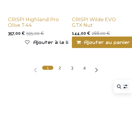
CRISPI Highland Pro
CRISPI Wilde EVO
Last items
Last items
Olive T.44
GTX Nut
357,00
€
595,00
€
144,00
€
288,00
€
Ajouter à la liste de souhaits
Ajouter au panier
1
2
3
4