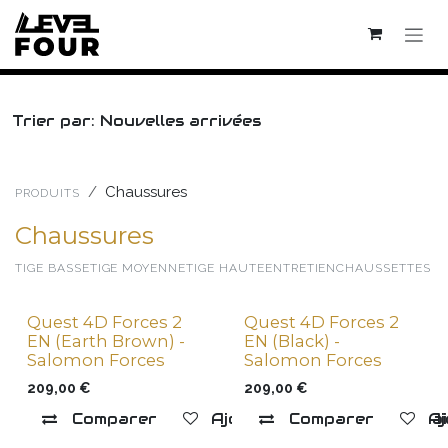
Se rendre au contenu
Trier par: Nouvelles arrivées
Chaussures
PRODUITS
Chaussures
TIGE BASSE
TIGE MOYENNE
TIGE HAUTE
ENTRETIEN
CHAUSSETTES
Quest 4D Forces 2
Quest 4D Forces 2
EN (Earth Brown) -
EN (Black) -
Salomon Forces
Salomon Forces
209,00
€
209,00
€
Comparer
Ajouter à la liste de souha
Comparer
Aj