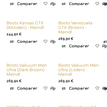
Comparer
Ajouter à la liste de souha
Comparer
Aj
Boots Kansas GTX
Boots Venezuela
(Altloden) - Meindl
GTX (Brown) -
Meindl
244,90
€
269,90
€
Comparer
Ajouter à la liste de souha
Comparer
Aj
Boots Vakuum Men
Boots Vakuum Men
Ultra (Dark Brown) -
Ultra (Loden) -
Meindl
Meindl
269,90
€
269,90
€
Comparer
Ajouter à la liste de souha
Comparer
Aj