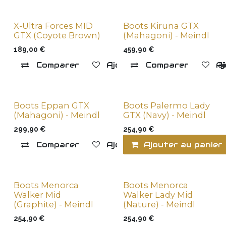
X-Ultra Forces MID
Boots Kiruna GTX
GTX (Coyote Brown)
(Mahagoni) - Meindl
189,00
€
459,90
€
Comparer
Ajouter à la liste de souha
Comparer
Aj
Boots Eppan GTX
Boots Palermo Lady
(Mahagoni) - Meindl
GTX (Navy) - Meindl
299,90
€
254,90
€
Comparer
Ajouter à la liste de souha
Ajouter au panier
Boots Menorca
Boots Menorca
Walker Mid
Walker Lady Mid
(Graphite) - Meindl
(Nature) - Meindl
254,90
€
254,90
€