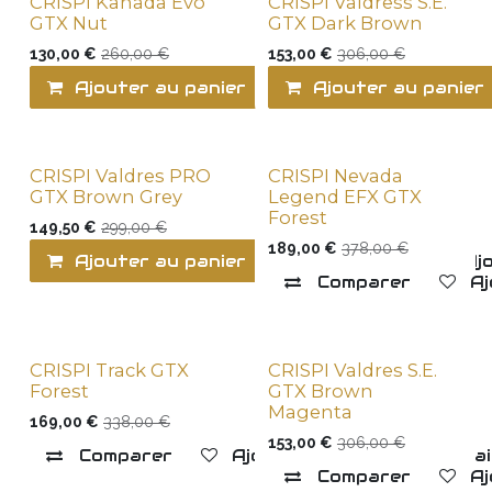
CRISPI Kanada Evo
CRISPI Valdress S.E.
Last items
Last items
GTX Nut
GTX Dark Brown
130,00
€
260,00
€
153,00
€
306,00
€
Ajouter au panier
Comparer
Ajouter au panier
Ajo
CRISPI Valdres PRO
CRISPI Nevada
Last items
Last items
GTX Brown Grey
Legend EFX GTX
Forest
149,50
€
299,00
€
189,00
€
378,00
€
Ajouter au panier
Comparer
Ajo
Comparer
Aj
CRISPI Track GTX
CRISPI Valdres S.E.
Last items
Last items
Forest
GTX Brown
Magenta
169,00
€
338,00
€
153,00
€
306,00
€
Comparer
Ajouter à la liste de souha
Comparer
Aj