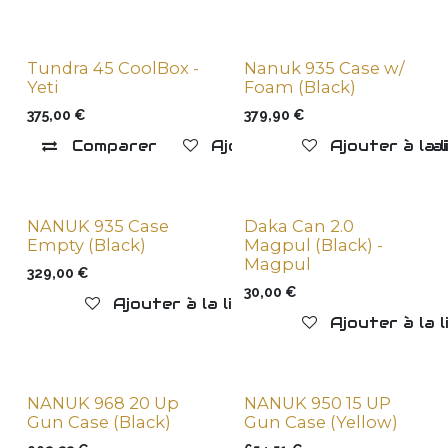
Tundra 45 CoolBox -
Nanuk 935 Case w/
Yeti
Foam (Black)
375,00
€
379,90
€
Comparer
Ajouter à la liste de souha
Ajouter à la 
NANUK 935 Case
Daka Can 2.0
Empty (Black)
Magpul (Black) -
Magpul
329,00
€
30,00
€
Ajouter à la liste de souhaits
Ajouter à la 
NANUK 968 20 Up
NANUK 950 15 UP
Gun Case (Black)
Gun Case (Yellow)