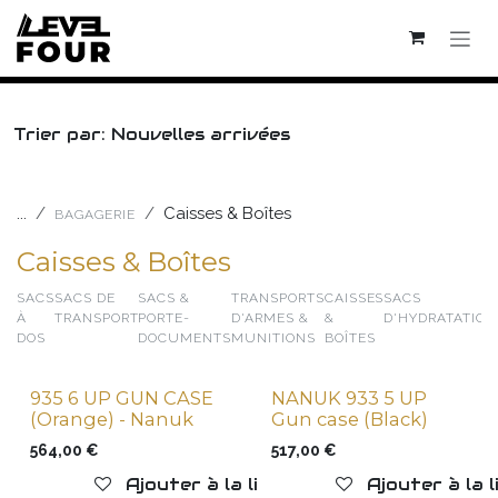
Se rendre au contenu
Trier par: Nouvelles arrivées
...
Caisses & Boîtes
BAGAGERIE
Caisses & Boîtes
SACS
SACS DE
SACS &
TRANSPORTS
CAISSES
SACS
À
TRANSPORT
PORTE-
D'ARMES &
&
D'HYDRATATION
DOS
DOCUMENTS
MUNITIONS
BOÎTES
935 6 UP GUN CASE
NANUK 933 5 UP
(Orange) - Nanuk
Gun case (Black)
564,00
€
517,00
€
Ajouter à la liste de souhaits
Ajouter à la 