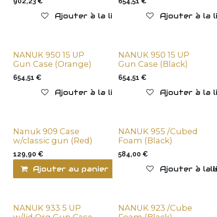
902,23
€
654,51
€
Ajouter à la liste de souhaits
Ajouter à la 
NANUK 950 15 UP
NANUK 950 15 UP
Gun Case (Orange)
Gun Case (Black)
654,51
€
654,51
€
Ajouter à la liste de souhaits
Ajouter à la 
Nanuk 909 Case
NANUK 955 /Cubed
w/classic gun (Red)
Foam (Black)
129,90
€
584,00
€
Ajouter au panier
Ajouter à la l
Ajouter à la 
NANUK 933 5 UP
NANUK 923 /Cube