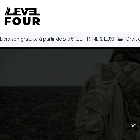
Se rendre au contenu
NOUVEAUTÉS
VÊTEMENTS
C
Livraison gratuite à partir de 150€ (BE, FR, NL & LUX)
Droit 
nous