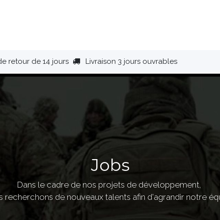
HAUSSURES
ÉQUIPEMENT
BIVOUAC
BAGAGERIE
de retour de 14 jours
Livraison 3 jours ouvrables
Jobs
Dans le cadre de nos projets de développement,
 recherchons de nouveaux talents afin d'agrandir notre éq