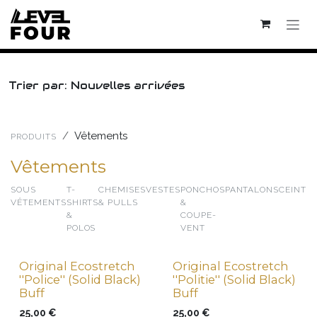
Se rendre au contenu
Trier par: Nouvelles arrivées
Vêtements
PRODUITS
Vêtements
SOUS
T-
CHEMISES
VESTES
PONCHOS
PANTALONS
CEINTU
VÊTEMENTS
SHIRTS
& PULLS
&
&
COUPE-
POLOS
VENT
Original Ecostretch
Original Ecostretch
New !
New !
''Police'' (Solid Black)
''Politie'' (Solid Black)
Buff
Buff
25,00
€
25,00
€