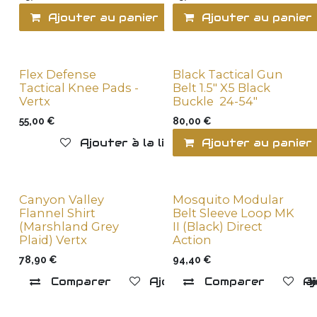
Ajouter au panier
Ajouter au panier
Ajouter à la l
Flex Defense
Black Tactical Gun
New !
New !
Tactical Knee Pads -
Belt 1.5" X5 Black
Vertx
Buckle 24-54"
55,00
€
80,00
€
Ajouter à la liste de souhaits
Ajouter au panier
Canyon Valley
Mosquito Modular
New !
New !
Flannel Shirt
Belt Sleeve Loop MK
(Marshland Grey
II (Black) Direct
Plaid) Vertx
Action
78,90
€
94,40
€
Comparer
Ajouter à la liste de souha
Comparer
Aj