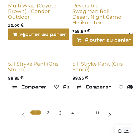
Multi Wrap (Coyote
Reversible
Brown) - Condor
Swagman Roll
Outdoor
Desert Night Camo
Helikon Tex
12,00
€
159,90
€
Ajouter au panier
Ajouter à la l
Ajouter au panier
5.11 Stryke Pant (Gris
5.11 Stryke Pant (Gris
Storm)
Foncé)
99,95
€
99,95
€
Comparer
Ajouter à la liste de souha
Comparer
Aj
1
2
3
4
…
11