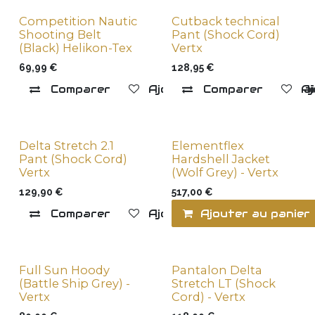
Competition Nautic
Cutback technical
New !
New !
Shooting Belt
Pant (Shock Cord)
(Black) Helikon-Tex
Vertx
69,99
€
128,95
€
Comparer
Ajouter à la liste de souha
Comparer
Aj
Delta Stretch 2.1
Elementflex
New !
New !
Pant (Shock Cord)
Hardshell Jacket
Vertx
(Wolf Grey) - Vertx
129,90
€
517,00
€
Comparer
Ajouter à la liste de souha
Ajouter au panier
Full Sun Hoody
Pantalon Delta
New !
New !
(Battle Ship Grey) -
Stretch LT (Shock
Vertx
Cord) - Vertx