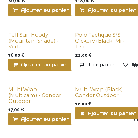
80,00
€
118,00
€
Ajouter au panier
Comparer
Ajouter au panier
Ajo
Full Sun Hoody
Polo Tactique S/S
New !
(Mountain Shade) -
Qickdry (Black) Mil-
Vertx
Tec
76,90
€
22,00
€
Ajouter au panier
Comparer
Comparer
Ajo
Aj
Multi Wrap
Multi Wrap (Black) -
(Multicam) - Condor
Condor Outdoor
Outdoor
12,00
€
17,00
€
Ajouter au panier
Ajouter au panier
Ajouter à la l