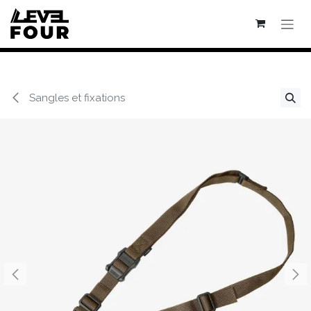
Se rendre au contenu
Sangles et fixations