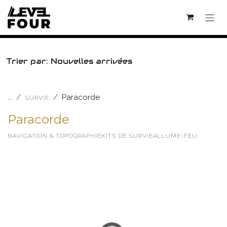
Se rendre au contenu
Trier par: Nouvelles arrivées
...
Paracorde
SURVIE
Paracorde
NAVIGATION & TOPOGRAPHIE
KITS DE SURVIE
ALLUME-FEU