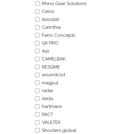
Rhino Gear Solutions
Celox
Axiostat
Carinthia
Ferro Concepts
GK PRO
A10
CAMELBAK
RESQME
woundclot
magpul
radar
Arktis
hartmann
PACT
VAULTEK
Shooters global