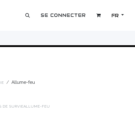
SE CONNECTER
FR
OUTLET
Allume-feu
IE
S DE SURVIE
ALLUME-FEU