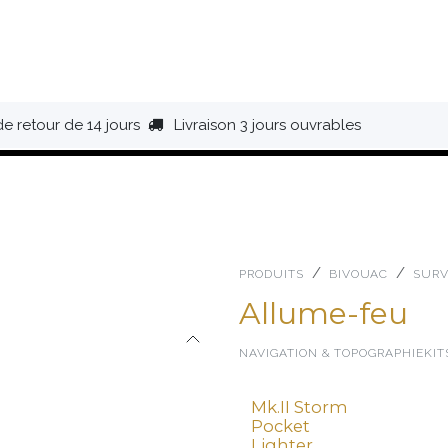
HAUSSURES
ÉQUIPEMENT
BIVOUAC
BAGAGERIE
de retour de 14 jours
Livraison 3 jours ouvrables
PRODUITS
BIVOUAC
SURV
Allume-feu
NAVIGATION & TOPOGRAPHIE
KIT
Mk.II Storm
Pocket
Lighter