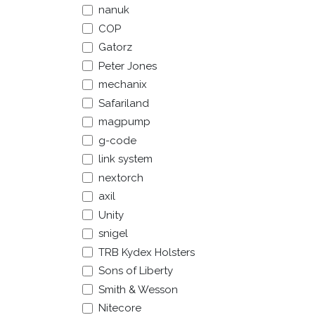
nanuk
COP
Explorer
Services
Gatorz
Peter Jones
À propos de nous
Vêtements
mechanix
Chaussures
Conditions général
Safariland
Équipement
magpump
Expédition et retour
Bivouac
g-code
Politique anti-
Bagagerie
link system
corruption
nextorch
Gouvernement - B2
axil
Unity
Jobs
snigel
TRB Kydex Holsters
Sons of Liberty
Smith & Wesson
Français (BE)
Copyright © | Levelfour
Nitecore