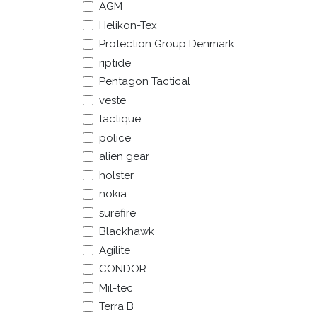
AGM
Helikon-Tex
Protection Group Denmark
riptide
Pentagon Tactical
veste
tactique
police
alien gear
holster
nokia
surefire
Blackhawk
Agilite
CONDOR
Mil-tec
Terra B