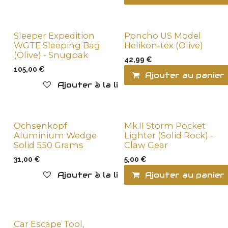
Sleeper Expedition
Poncho US Model
WGTE Sleeping Bag
Helikon-tex (Olive)
(Olive) - Snugpak
42,99
€
105,00
€
Ajouter au panier
Ajouter à la liste de souhaits
Ochsenkopf
Mk.II Storm Pocket
Aluminium Wedge
Lighter (Solid Rock) -
Solid 550 Grams
Claw Gear
31,00
€
5,00
€
Ajouter à la liste de souhaits
Ajouter au panier
Car Escape Tool,