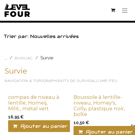
Se rendre au contenu
Trier par: Nouvelles arrivées
...
Survie
BIVOUAC
Survie
NAVIGATION & TOPOGRAPHIE
KITS DE SURVIE
ALLUME-FEU
compas de niveau à
Boussole à lentille-
lentille, Homeij,
niveau, Homey's,
Milit., métal vert
Colly, plastique noir,
boîte
16,95
€
10,50
€
Ajouter au panier
Ajouter à la l
Ajouter au panier