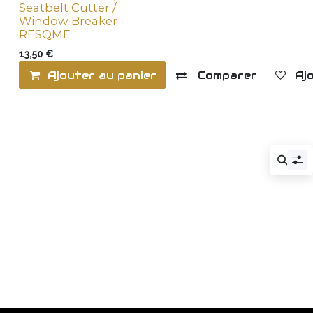
Seatbelt Cutter /
Window Breaker -
RESQME
13,50
€
Ajouter au panier
Comparer
Ajo