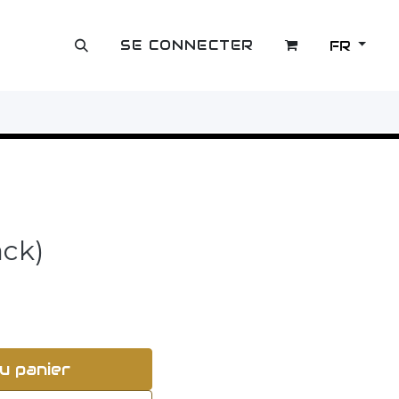
SE CONNECTER
FR
OUTLET
ack)
u panier