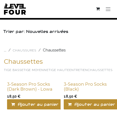
Se rendre au contenu
Trier par: Nouvelles arrivées
...
Chaussettes
CHAUSSURES
Chaussettes
TIGE BASSE
TIGE MOYENNE
TIGE HAUTE
ENTRETIEN
CHAUSSETTES
3-Season Pro Socks
3-Season Pro Socks
(Dark Brown) - Lowa
(Black)
18,50
€
18,50
€
Ajouter au panier
Comparer
Ajouter au panier
Ajo