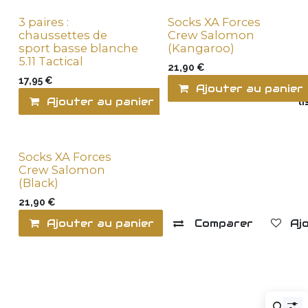
3 paires :
Socks XA Forces
chaussettes de
Crew Salomon
sport basse blanche
(Kangaroo)
5.11 Tactical
21,90
€
17,95
€
Ajouter au panier
Ajouter au panier
Ajouter à la l
Socks XA Forces
Crew Salomon
(Black)
21,90
€
Ajouter au panier
Comparer
Ajo