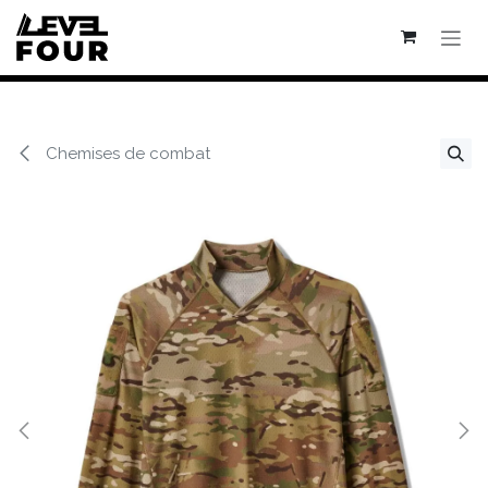
Se rendre au contenu
Chemises de combat