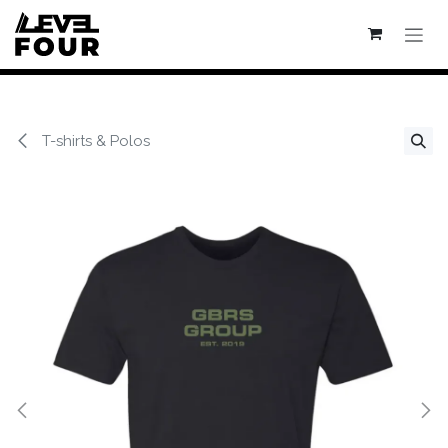
Se rendre au contenu
T-shirts & Polos