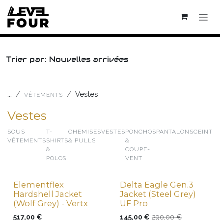
Se rendre au contenu
Trier par: Nouvelles arrivées
...
Vestes
VÊTEMENTS
Vestes
SOUS
T-
CHEMISES
VESTES
PONCHOS
PANTALONS
CEINTU
VÊTEMENTS
SHIRTS
& PULLS
&
&
COUPE-
POLOS
VENT
Elementflex
Delta Eagle Gen.3
New !
Hardshell Jacket
Jacket (Steel Grey)
(Wolf Grey) - Vertx
UF Pro
517,00
€
145,00
€
290,00
€