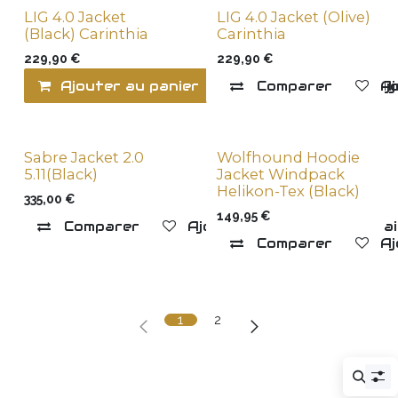
LIG 4.0 Jacket
LIG 4.0 Jacket (Olive)
(Black) Carinthia
Carinthia
229,90
€
229,90
€
Ajouter au panier
Comparer
Comparer
Ajo
Aj
Sabre Jacket 2.0
Wolfhound Hoodie
5.11(Black)
Jacket Windpack
Helikon-Tex (Black)
335,00
€
149,95
€
Comparer
Ajouter à la liste de souha
Comparer
Aj
1
2