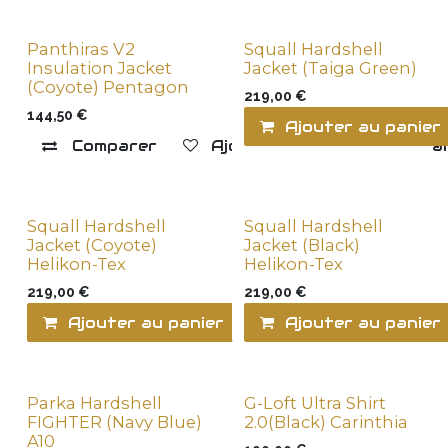
Panthiras V2
Squall Hardshell
Insulation Jacket
Jacket (Taiga Green)
(Coyote) Pentagon
219,00
€
144,50
€
Ajouter au panier
Comparer
Ajouter à la liste de souha
Squall Hardshell
Squall Hardshell
Jacket (Coyote)
Jacket (Black)
Helikon-Tex
Helikon-Tex
219,00
€
219,00
€
Ajouter au panier
Comparer
Ajouter au panier
Ajo
Parka Hardshell
G-Loft Ultra Shirt
FIGHTER (Navy Blue)
2.0(Black) Carinthia
A10