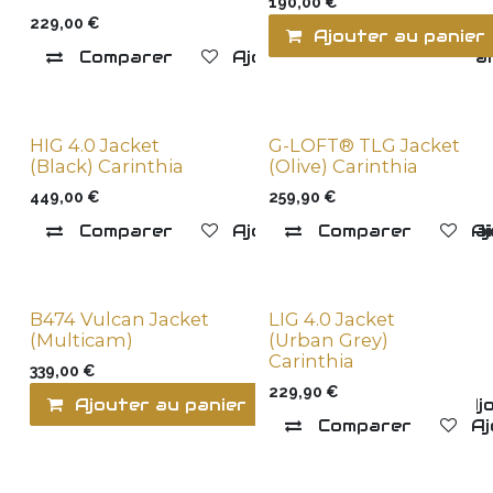
190,00
€
229,00
€
Ajouter au panier
Comparer
Ajouter à la liste de souha
HIG 4.0 Jacket
G-LOFT® TLG Jacket
(Black) Carinthia
(Olive) Carinthia
449,00
€
259,90
€
Comparer
Ajouter à la liste de souha
Comparer
Aj
B474 Vulcan Jacket
LIG 4.0 Jacket
(Multicam)
(Urban Grey)
Carinthia
339,00
€
229,90
€
Ajouter au panier
Comparer
Ajo
Comparer
Aj