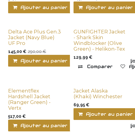
Ajouter au panier
Comparer
Ajouter au panier
Ajo
Delta Ace Plus Gen.3
GUNFIGHTER Jacket
Last items
Jacket (Navy Blue)
- Shark Skin
UF Pro
Windblocker (Olive
Green) - Helikon-Tex
145,00
€
290,00
€
129,99
€
Ajouter au panier
Comparer
Ajo
Comparer
Aj
Elementflex
Jacket Alaska
Hardshell Jacket
(Khaki) Winchester
(Ranger Green) -
69,95
€
Vertx
Ajouter au panier
517,00
€
Ajouter au panier
Comparer
Ajo