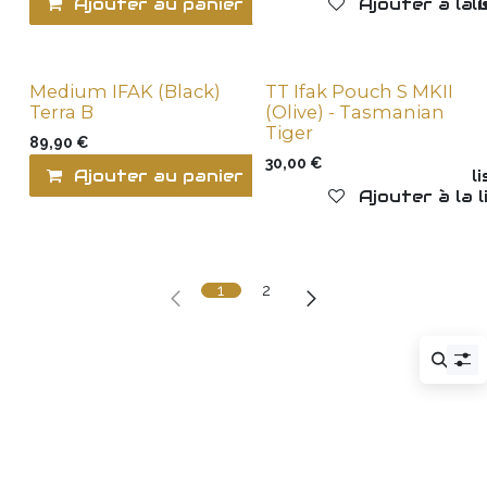
Ajouter au panier
Ajouter à la l
Ajouter à la 
Medium IFAK (Black)
TT Ifak Pouch S MKII
Terra B
(Olive) - Tasmanian
Tiger
89,90
€
30,00
€
Ajouter au panier
Ajouter à la l
Ajouter à la 
1
2