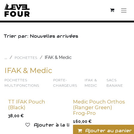
Se rendre au contenu
Trier par: Nouvelles arrivées
...
IFAK & Medic
POCHETTES
IFAK & Medic
POCHETTES
PORTE-
IFAK &
SACS
MULTIFONCTIONS
CHARGEURS
MEDIC
BANANE
TT IFAK Pouch
Medic Pouch Orthos
(Black)
(Ranger Green)
Frog-Pro
38,00
€
160,00
€
Ajouter à la liste de souhaits
Ajouter au panier