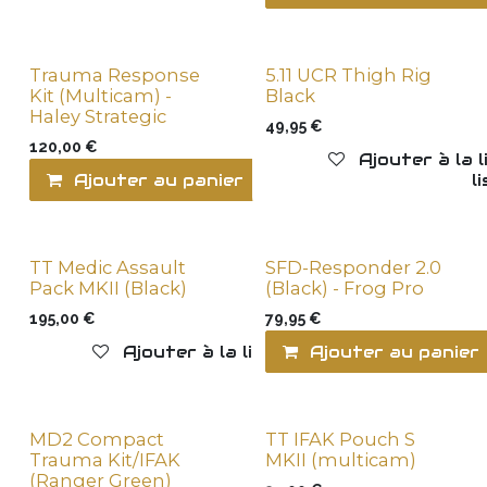
Trauma Response
5.11 UCR Thigh Rig
Kit (Multicam) -
Black
Haley Strategic
49,95
€
120,00
€
Ajouter à la 
Ajouter au panier
Ajouter à la l
TT Medic Assault
SFD-Responder 2.0
Last items
Pack MKII (Black)
(Black) - Frog Pro
195,00
€
79,95
€
Ajouter à la liste de souhaits
Ajouter au panier
MD2 Compact
TT IFAK Pouch S
Trauma Kit/IFAK
MKII (multicam)
(Ranger Green)