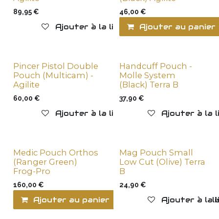
89,95
€
46,00
€
Ajouter à la liste de souhaits
Ajouter au panier
Pincer Pistol Double
Handcuff Pouch -
Pouch (Multicam) -
Molle System
Agilite
(Black) Terra B
60,00
€
37,90
€
Ajouter à la liste de souhaits
Ajouter à la 
Medic Pouch Orthos
Mag Pouch Small
(Ranger Green)
Low Cut (Olive) Terra
Frog-Pro
B
160,00
€
24,90
€
Ajouter au panier
Ajouter à la l
Ajouter à la 