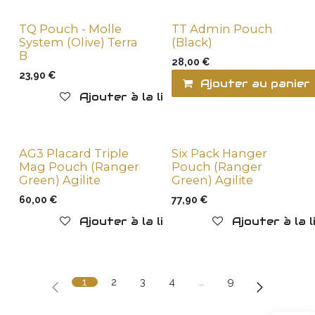
TQ Pouch - Molle
TT Admin Pouch
System (Olive) Terra
(Black)
B
28,00
€
23,90
€
Ajouter au panier
Ajouter à la liste de souhaits
AG3 Placard Triple
Six Pack Hanger
Mag Pouch (Ranger
Pouch (Ranger
Green) Agilite
Green) Agilite
60,00
€
77,90
€
Ajouter à la liste de souhaits
Ajouter à la 
1
2
3
4
…
9