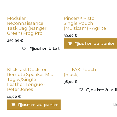
Modular
Pincer™ Pistol
Reconnaissance
Single Pouch
Task Bag (Ranger
(Multicam) - Agilite
Green) Frog Pro
39,00
€
259,99
€
Ajouter au panier
Ajouter à la liste de souhaits
Klick fast Dock for
TT IFAK Pouch
Remote Speaker Mic
(Black)
Tag w/Single
38,00
€
Leather Tongue -
Peter Jones
Ajouter à la 
11,00
€
Ajouter au panier
Ajouter à la l