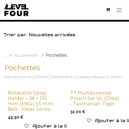
Se rendre au contenu
Trier par: Nouvelles arrivées
...
Pochettes
EQUIPEMENT
Pochettes
POCHETTES MULTIFONCTIONS
PORTE-CHARGEURS
IFAK & MEDIC
Rotatable Spray
TT Multipurpose
New !
Holder – 38 × 135
Pouch Set VL (Olive)
mm (MK4) 55 mm
- Tasmanian Tiger
Belt - Peter Jones
32,00
€
49,90
€
Ajouter à la 
Ajouter à la liste de souhaits