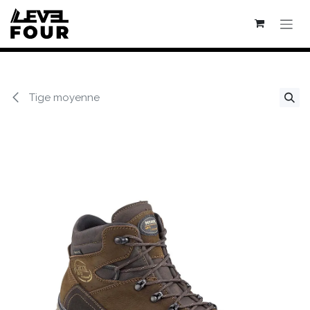
Se rendre au contenu
Tige moyenne