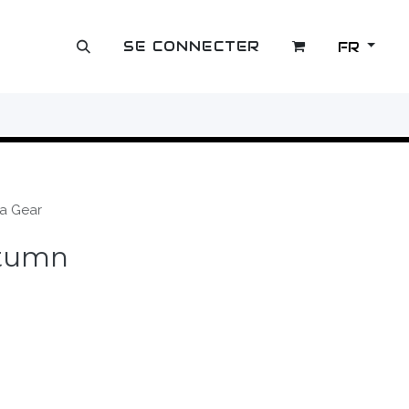
SE CONNECTER
FR
OUTLET
a Gear
utumn