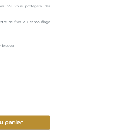
ver V9 vous protégera des
ttre de fixer du camouflage
le cover.
u panier