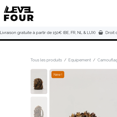
Se rendre au contenu
NOUVEAUTÉS
VÊTEMENTS
C
Livraison gratuite à partir de 150€ (BE, FR, NL & LUX)
Droit 
Tous les produits
Equipement
Camoufla
New !
New !