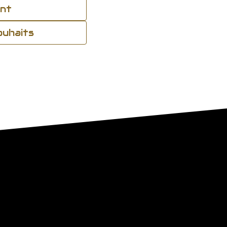
ant
souhaits