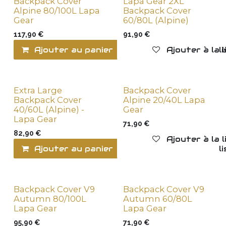
Backpack Cover
Lapa Gear 2XL
New !
Alpine 80/100L Lapa
Backpack Cover
Gear
60/80L (Alpine)
117,90
€
91,90
€
Ajouter au panier
Ajouter à la l
Ajouter à la 
Extra Large
Backpack Cover
New !
Backpack Cover
Alpine 20/40L Lapa
40/60L (Alpine) -
Gear
Lapa Gear
71,90
€
82,90
€
Ajouter à la 
Ajouter au panier
Ajouter à la l
Backpack Cover V9
Backpack Cover V9
New !
New !
Autumn 80/100L
Autumn 60/80L
Lapa Gear
Lapa Gear
95,90
€
71,90
€