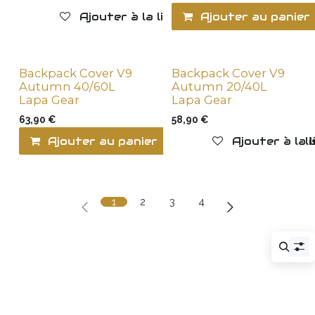
Ajouter à la liste de souhaits
Ajouter au panier
Backpack Cover V9
Backpack Cover V9
New !
New !
Autumn 40/60L
Autumn 20/40L
Lapa Gear
Lapa Gear
63,90
€
58,90
€
Ajouter au panier
Ajouter à la l
Ajouter à la 
1
2
3
4