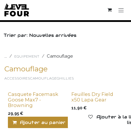
Se rendre au contenu
Trier par: Nouvelles arrivées
...
Camouflage
EQUIPEMENT
Camouflage
ACCESSOIRES
CAMOUFLAGE
GHILLIES
Casquete Facemask
Feuilles Dry Field
Goose Max7 -
x50 Lapa Gear
Browning
11,90
€
29,95
€
Ajouter à la 
Ajouter au panier
Ajouter à la l