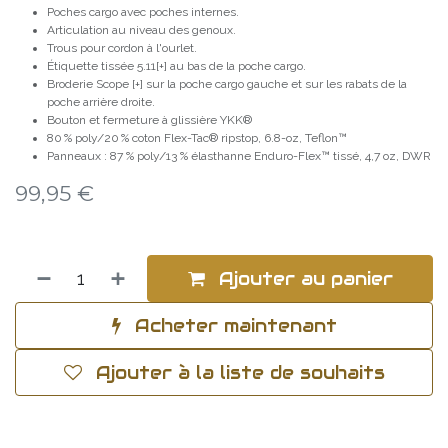
Poches cargo avec poches internes.
Articulation au niveau des genoux.
Trous pour cordon à l'ourlet.
Étiquette tissée 5.11[+] au bas de la poche cargo.
Broderie Scope [+] sur la poche cargo gauche et sur les rabats de la
poche arrière droite.
Bouton et fermeture à glissière YKK®
80 % poly/20 % coton Flex-Tac® ripstop, 6.8-oz, Teflon™
Panneaux : 87 % poly/13 % élasthanne Enduro-Flex™ tissé, 4,7 oz, DWR
99,95
€
Ajouter au panier
Acheter maintenant
Ajouter à la liste de souhaits