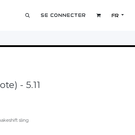
SE CONNECTER
FR
OUTLET
te) - 5.11
akeshift sling