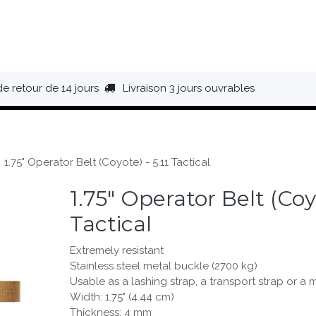
HAUSSURES
ÉQUIPEMENT
BIVOUAC
BAGAGERIE
de retour de 14 jours
Livraison 3 jours ouvrables
1.75" Operator Belt (Coyote) - 5.11 Tactical
1.75" Operator Belt (Coyo
Tactical
Extremely resistant
Stainless steel metal buckle (2700 kg)
Usable as a lashing strap, a transport strap or a m
Width: 1.75" (4.44 cm)
Thickness: 4 mm