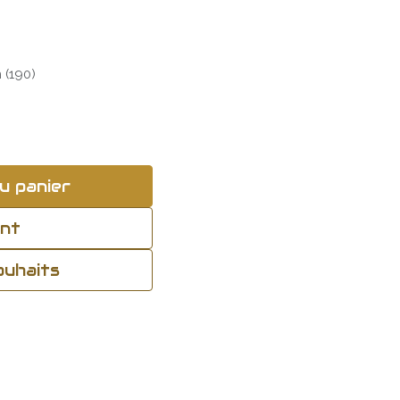
 (190)
u panier
ant
souhaits