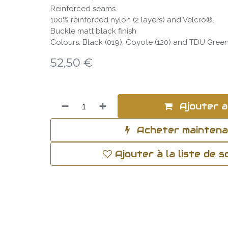
Reinforced seams
100% reinforced nylon (2 layers) and Velcro®.
Buckle matt black finish
Colours: Black (019), Coyote (120) and TDU Green
52,50
€
Ajouter a
Acheter mainten
Ajouter à la liste de 