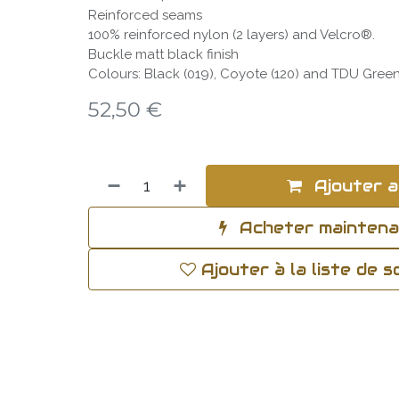
Reinforced seams
100% reinforced nylon (2 layers) and Velcro®.
Buckle matt black finish
Colours: Black (019), Coyote (120) and TDU Green
52,50
€
Ajouter a
Acheter mainten
Ajouter à la liste de 