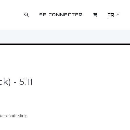
SE CONNECTER
FR
OUTLET
k) - 5.11
akeshift sling