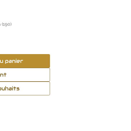
 (190)
u panier
ant
souhaits