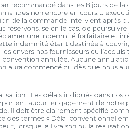
 par recommandé dans les 8 jours de la 
ommandes non encore en cours d'exécuti
lation de la commande intervient après
s réservons, selon le cas, de poursuivr
éclamer une indemnité forfaitaire et ir
 indemnité étant destinée à couvrir, ou
lles envers nos fournisseurs ou l’acquis
 la convention annulée. Aucune annulati
ion aura commencé ou dès que nous auro
éalisation : Les délais indiqués dans nos 
portent aucun engagement de notre part
 il doit être clairement spécifié comm
 des termes « Délai conventionnelleme
peut, lorsque la livraison ou la réalisati