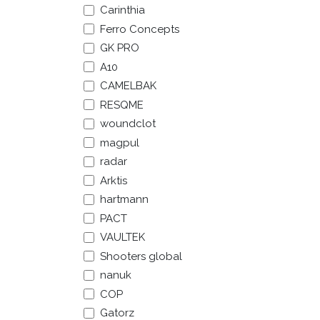
Carinthia
Ferro Concepts
GK PRO
A10
CAMELBAK
RESQME
woundclot
magpul
radar
Arktis
hartmann
PACT
VAULTEK
Shooters global
nanuk
COP
Gatorz