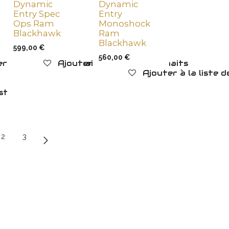
Dynamic
Dynamic
Aucune Vente en ligne
Entry Spec
Entry
Ops Ram
Monoshock
Blackhawk
Ram
Blackhawk
599,00
€
560,00
€
r à la liste de souhaits
Ajouter à la liste de souhaits
Ajouter à la liste 
iste de souhaits
2
3