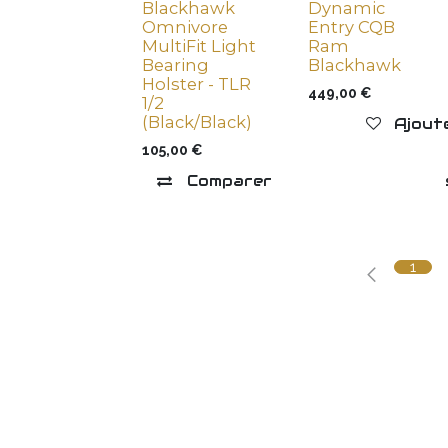
Blackhawk
Dynamic
Omnivore
Entry CQB
MultiFit Light
Ram
Bearing
Blackhawk
Holster - TLR
449,00
€
1/2
(Black/Black)
Ajoute
105,00
€
Comparer
Ajouter à la l
1