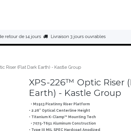
HAUSSURES
ÉQUIPEMENT
BIVOUAC
BAGAGERIE
de retour de 14 jours
Livraison 3 jours ouvrables
c Riser (Flat Dark Earth) - Kastle Group
XPS-226™ Optic Riser (
Earth) - Kastle Group
• M1913 Picatinny Riser Platform
• 2.26” Optical Centerline Height
• Titanium K-Clamp™ Mounting Tech
• 7075-T651 Aluminum Construction
• Type III MIL SPEC Hardcoat Anodized