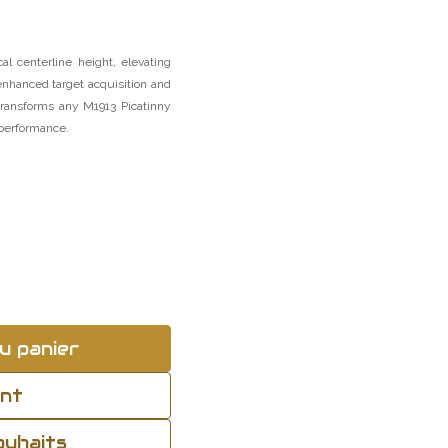
al centerline height, elevating
enhanced target acquisition and
 transforms any M1913 Picatinny
 performance.
u panier
ant
souhaits