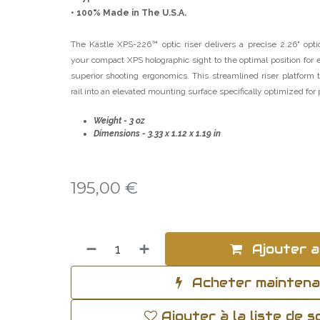
• 100% Made in The U.S.A.
The Kastle XPS-226™ optic riser delivers a precise 2.26" optic
your compact XPS holographic sight to the optimal position for 
superior shooting ergonomics. This streamlined riser platform
rail into an elevated mounting surface specifically optimized for
Weight - 3 oz
Dimensions - 3.33 x 1.12 x 1.19 in
195,00
€
Ajouter a
Acheter mainten
Ajouter à la liste de 