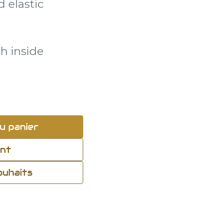
 elastic
h inside
u panier
ant
souhaits