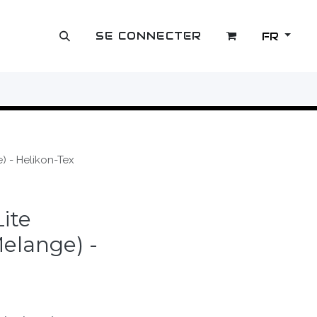
SE CONNECTER
FR
OUTLET
) - Helikon-Tex
ite
elange) -