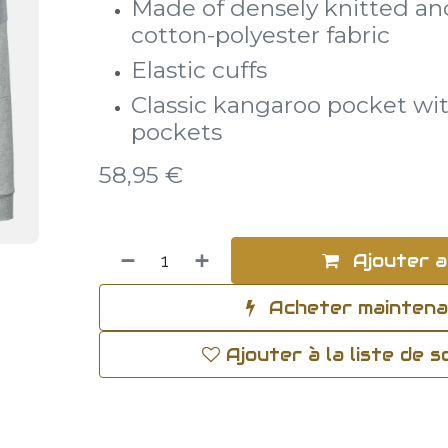
Made of densely knitted and
cotton-polyester fabric
Elastic cuffs
Classic kangaroo pocket wit
pockets
58,95
€
Ajouter a
Acheter mainten
Ajouter à la liste de 