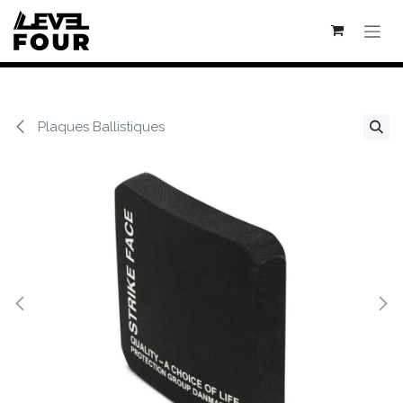
Se rendre au contenu
Plaques Ballistiques