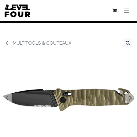
Se rendre au contenu
MULTITOOLS & COUTEAUX