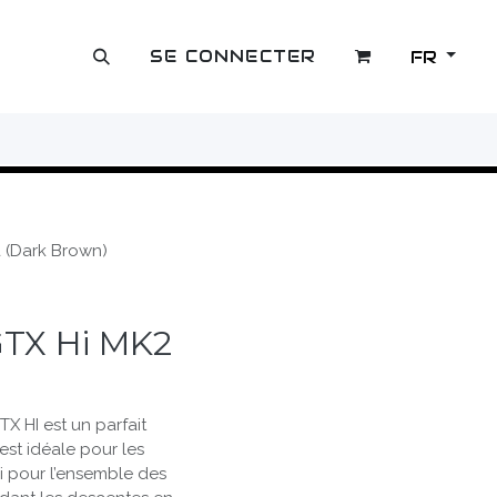
SE CONNECTER
FR
OUTLET
 (Dark Brown)
GTX Hi MK2
X HI est un parfait
 est idéale pour les
si pour l’en­semble des