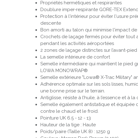
Propriétés hermétiques et respirantes
Doublure imper-respirante GORE-TEX Exten
Protection à l'intérieur pour éviter l'usure p
descente
Bon amorti au talon qui minimise l'impact de 
Crochets de laçage fermés pour éviter tout
pendant les activités aéroportées
2 zones de laçage distinctes sur l’avant-pied 
La semelle intérieure de confort
Semelle inter­mé­diaire qui maintient le pied 
LOWA MONOWRAP®
Semelle extérieure "Lowa® X-Trac Military" a
Adhérence optimale sur les sols lisses, humid
une bonne prise sur le terrain.
Anti­glisse, résiste à l’huile, à l’essence et à 
Semelle également anti­statique et équipée 
contre le chaud et le froid.
Pointure UK 6.5 - 12 - 13
Hauteur de la tige : Haute
Poids/paire (Taille UK 8) : 1250 g