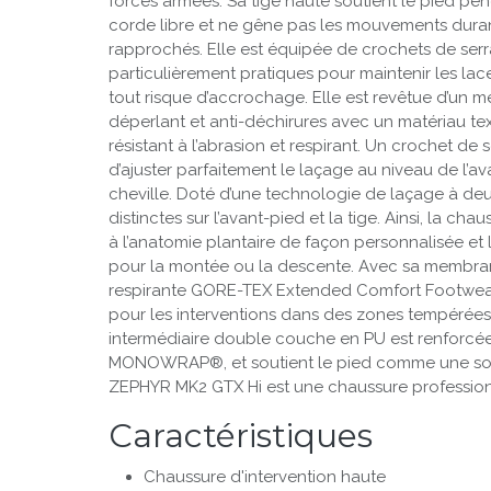
forces armées. Sa tige haute soutient le pied pe
corde libre et ne gêne pas les mouvements dura
rapprochés. Elle est équipée de crochets de serr
parti­cu­liè­rement pratiques pour maintenir les lac
tout risque d’ac­crochage. Elle est revêtue d’un
déperlant et anti-déchirures avec un matériau 
résistant à l’abrasion et respirant. Un crochet d
d’ajuster parfai­tement le laçage au niveau de l’av
cheville. Doté d’une tech­nologie de laçage à d
distinctes sur l’avant-pied et la tige. Ainsi, la ch
à l’anatomie plantaire de façon person­nalisée et
pour la montée ou la descente. Avec sa membra
respirante GORE-TEX Extended Comfort Footwear
pour les inter­ventions dans des zones tempérée
inter­mé­diaire double couche en PU est renforcé
MONOWRAP®, et soutient le pied comme une sort
ZEPHYR MK2 GTX Hi est une chaussure professionn
Caractéristiques
Chaussure d'intervention haute