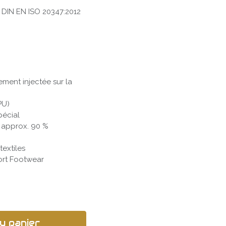
e DIN EN ISO 20347:2012
ement injectée sur la
PU)
pécial
/ approx. 90 %
textiles
rt Footwear
u panier