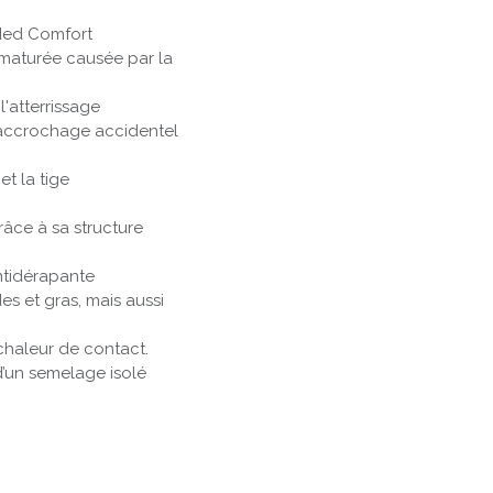
ded Comfort
rématurée causée par la
l'atterrissage
 accrochage accidentel
et la tige
grâce à sa structure
ntidérapante
es et gras, mais aussi
la chaleur de contact.
d’un semelage isolé