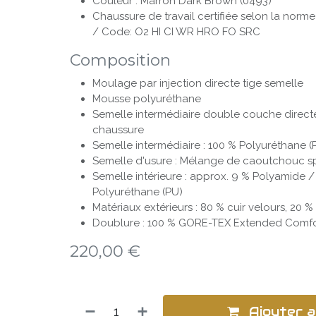
Couleur : Marron Dark Brown (0493)
Chaussure de travail certifiée selon la norm
/ Code: O2 HI CI WR HRO FO SRC
Composition
Moulage par injection directe tige semelle
Mousse polyuréthane
Semelle inter­mé­diaire double couche direc­t
chaussure
Semelle intermédiaire : 100 % Polyuréthane (
Semelle d'usure : Mélange de caoutchouc s
Semelle intérieure : approx. 9 % Polyamide 
Polyuréthane (PU)
Matériaux extérieurs : 80 % cuir velours, 20 % 
Doublure : 100 % GORE-TEX Extended Comfo
220,00
€
Ajouter a