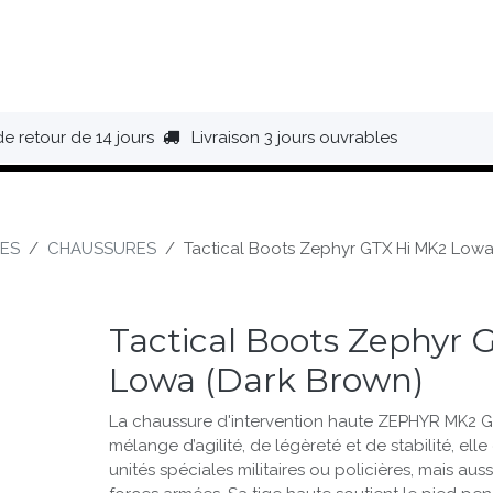
HAUSSURES
ÉQUIPEMENT
BIVOUAC
BAGAGERIE
de retour de 14 jours
Livraison 3 jours ouvrables
ES
CHAUSSURES
Tactical Boots Zephyr GTX Hi MK2 Lowa
Tactical Boots Zephyr 
Lowa (Dark Brown)
La chaussure d'intervention haute ZEPHYR MK2 GT
mélange d’agilité, de légèreté et de stabilité, elle
unités spéciales mili­taires ou poli­cières, mais aus