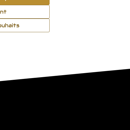
ant
souhaits