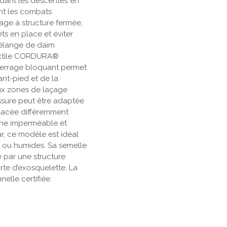
ndant les descentes en
nt les combats
age à structure fermée,
ets en place et éviter
 mélange de daim
textile CORDURA®
e serrage bloquant permet
ant-pied et de la
eux zones de laçage
aussure peut être adaptée
 lacée diffé­remment
ne imper­méable et
, ce modèle est idéal
s ou humides. Sa semelle
e par une structure
e d’exosquelette. La
elle certifiée.