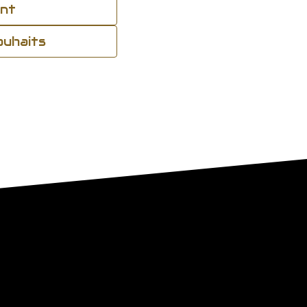
ant
souhaits