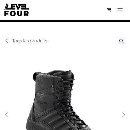
Se rendre au contenu
Tous les produits