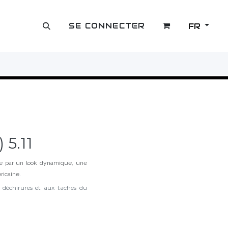
SE CONNECTER
FR
OUTLET
 5.11
gue par un look dynamique, une
ricaine.
x déchirures et aux taches du