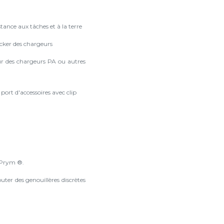
tance aux tâches et à la terre
cker des chargeurs
ur des chargeurs PA ou autres
port d'accessoires avec clip
s Prym ®.
ter des genouillères discrètes