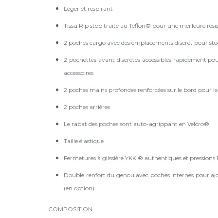
Léger et respirant
Tissu Rip stop traité au Téflon® pour une meilleure résis
2 poches cargo avec des emplacements discret pour sto
2 pochettes avant discrètes accessibles rapidement po
accessoires
2 poches mains profondes renforcées sur le bord pour le 
2 poches arrières
Le rabat des poches sont auto-agrippant en Velcro®
Taille élastique
Fermetures à glissière YKK ® authentiques et pression
Double renfort du genou avec poches internes pour ajou
(en option).
COMPOSITION