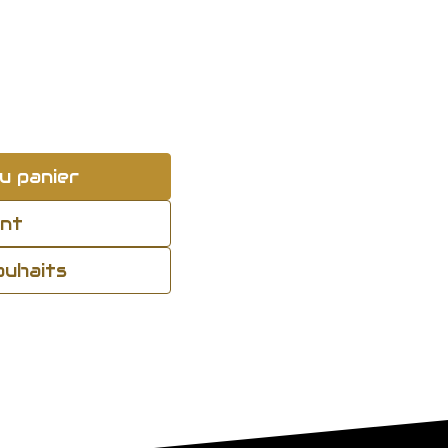
u panier
ant
souhaits