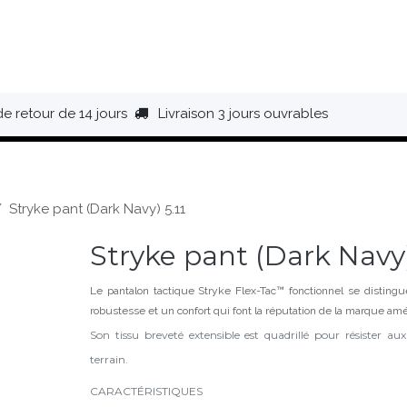
HAUSSURES
ÉQUIPEMENT
BIVOUAC
BAGAGERIE
de retour de 14 jours
Livraison 3 jours ouvrables
Stryke pant (Dark Navy) 5.11
Stryke pant (Dark Navy)
Le pantalon tactique Stryke Flex-Tac™ fonctionnel se distin
robustesse et un confort qui font la réputation de la marque amé
Son tissu breveté extensible est quadrillé pour résister au
terrain.
CARACTÉRISTIQUES