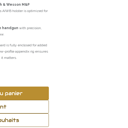
th & Wesson M&P
is AIWB holster is optimized for
n handgun
with precision,
aw.
ard is fully enclosed for added
low-profile appendix rig ensures
it matters.
u panier
ant
souhaits