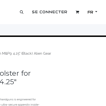
SE CONNECTER
FR
OUTLET
 M&P9 4.25" (Black) Alien Gear
lster for
4.25"
handguns is engineered for
e ultra-secure appendix inside-