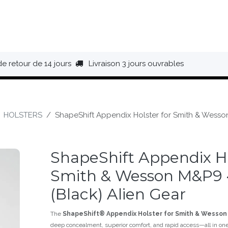
HAUSSURES
ÉQUIPEMENT
BIVOUAC
BAGAGERIE
de retour de 14 jours
Livraison 3 jours ouvrables
HOLSTERS
ShapeShift Appendix Holster for Smith & Wesson
ShapeShift Appendix Ho
Smith & Wesson M&P9 
(Black) Alien Gear
The
ShapeShift® Appendix Holster for Smith & Wesson
deep concealment, superior comfort, and rapid access—all in on