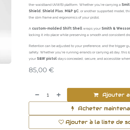
the-waistband (AIWB) platform. Whether you're carrying a
Smi
Shield
,
Shield Plus
,
M&P 9C
, or another supported model, th
the slim frame and ergonomics of your pistol.
A
custom-molded Shift Shell
wraps your
Smith & Wesso
locking it into place while preserving a smooth and consistent dr
Retention can be adjusted to your preference, and the trigger gu
safety. Whether you're running errands or carrying all day, this 
your
S&W pistol
stays concealed, secure, and accessible when 
85,00
€
Ajouter a
Acheter mainten
Ajouter à la liste de 