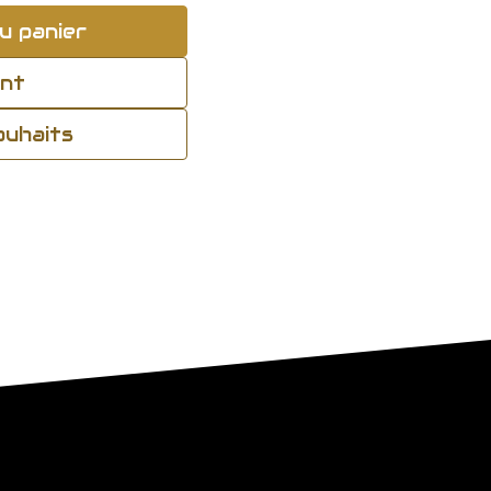
u panier
ant
souhaits