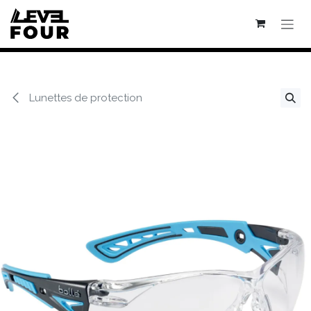
Se rendre au contenu
Lunettes de protection