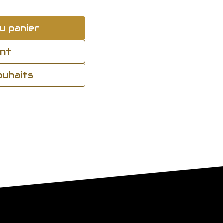
u panier
ant
souhaits