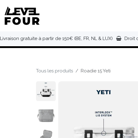
Se rendre au contenu
NOUVEAUTÉS
VÊTEMENTS
C
Livraison gratuite à partir de 150€ (BE, FR, NL & LUX)
Droit 
Tous les produits
Roadie 15 Yeti