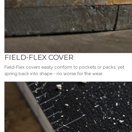
FIELD-FLEX COVER
Field-Flex covers easily conform to pockets or packs, yet
spring back into shape - no worse for the wear.