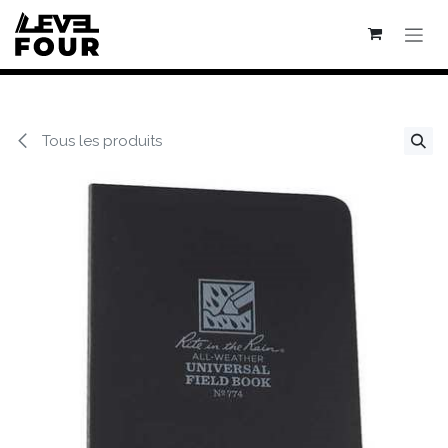
Se rendre au contenu
Tous les produits