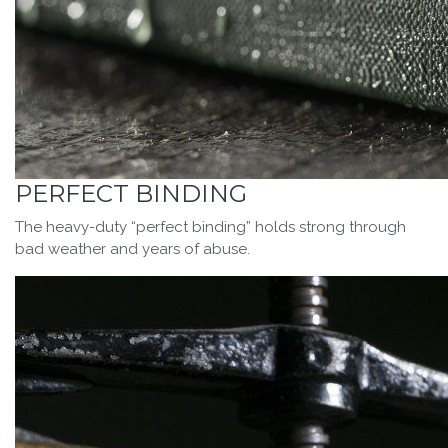
PERFECT BINDING
The heavy-duty “perfect binding” holds strong through
bad weather and years of abuse.