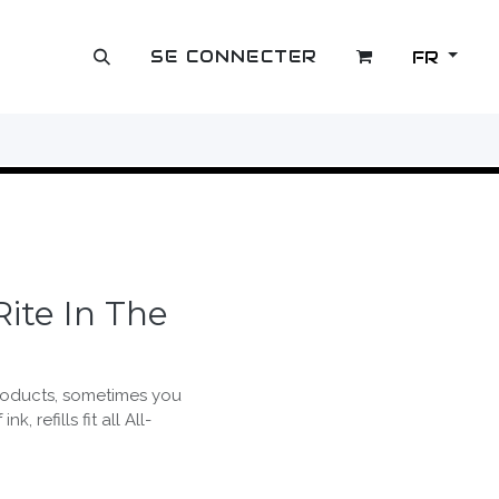
SE CONNECTER
FR
OUTLET
ite In The
roducts, sometimes you
, refills fit all All-