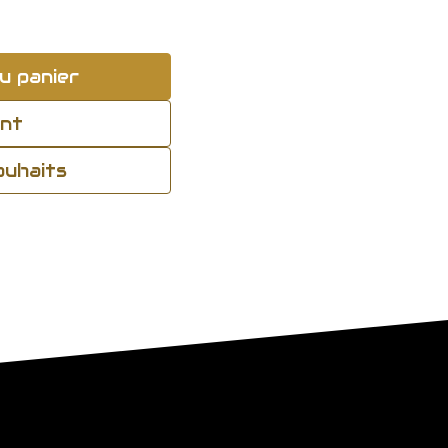
u panier
ant
souhaits