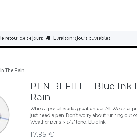
HAUSSURES
ÉQUIPEMENT
BIVOUAC
BAGAGERIE
de retour de 14 jours
Livraison 3 jours ouvrables
 In The Rain
PEN REFILL – Blue Ink R
Rain
While a pencil works great on our All-Weather p
just need a pen. Don't worry about running out of ink
Weather pens. 3 1/2" long. Blue Ink.
17,95
€