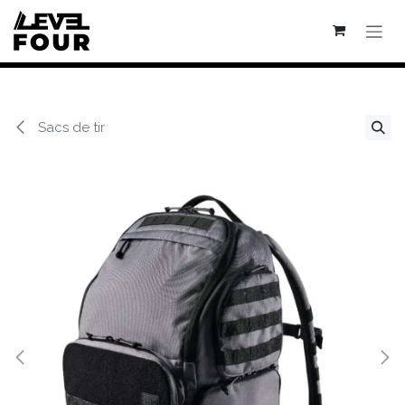
Se rendre au contenu
Sacs de tir