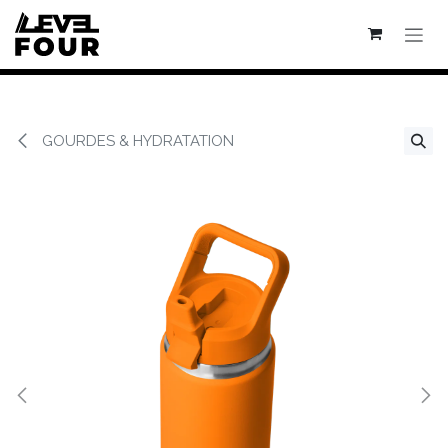
Se rendre au contenu
GOURDES & HYDRATATION