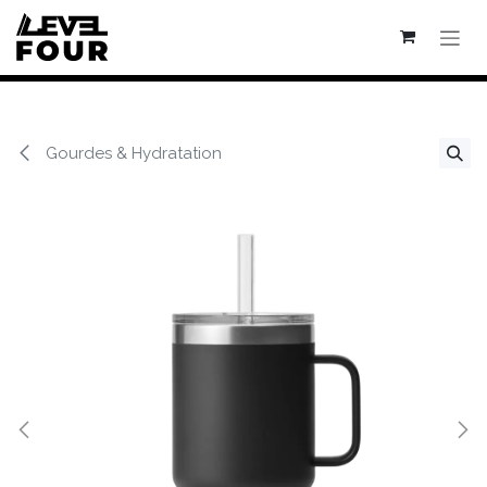
Se rendre au contenu
Gourdes & Hydratation