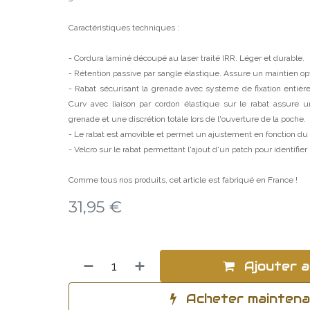
Caractéristiques techniques :
- Cordura laminé découpé au laser traité IRR. Léger et durable.
- Rétention passive par sangle élastique. Assure un maintien op
- Rabat sécurisant la grenade avec système de fixation entiè
Curv avec liaison par cordon élastique sur le rabat assure u
grenade et une discrétion totale lors de l'ouverture de la poche.
- Le rabat est amovible et permet un ajustement en fonction du 
- Velcro sur le rabat permettant l'ajout d'un patch pour identifier 
Comme tous nos produits, cet article est fabriqué en France !
31,95
€
Ajouter a
Acheter mainten