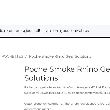
HAUSSURES
ÉQUIPEMENT
BIVOUAC
BAGAGERIE
de retour de 14 jours
Livraison 3 jours ouvrables
POCHETTES
Poche Smoke Rhino Gear Solutions
Poche Smoke Rhino Ge
Solutions
Poche pour grenade au format 56mm: fumigène (FAR et Fumig
(CM6 et MP7 avec BAM ou DPR) ou de désencerclement (GENL)
Cette poche en cordura laminé a été développée avec d
gendarmerie mobile.