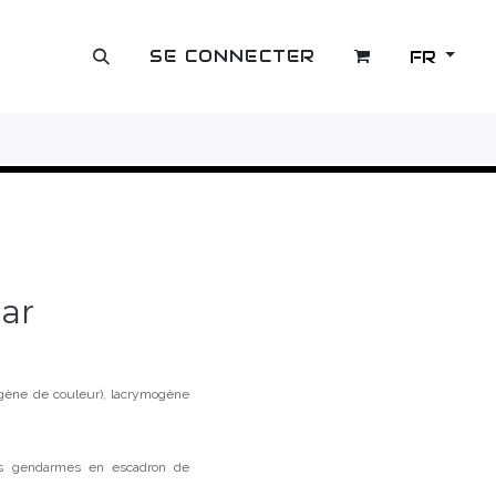
SE CONNECTER
FR
OUTLET
ar
ène de couleur), lacrymogène
es gendarmes en escadron de