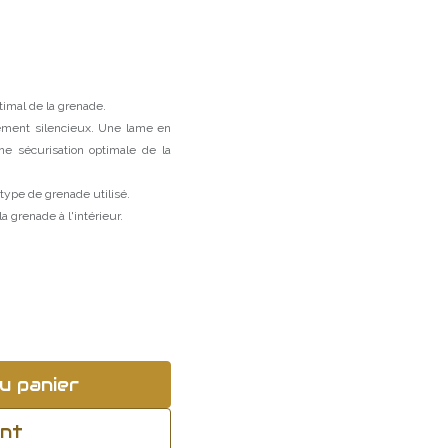
timal de la grenade.
rement silencieux. Une lame en
ne sécurisation optimale de la
type de grenade utilisé.
la grenade à l'intérieur.
u panier
ant