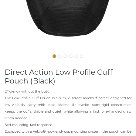
Direct Action Low Profile Cuff
Pouch (Black)
Efficiency without the bulk
The Low Profile Cuff Pouch is a slim, discreet handcuff carrier designed for
low-visibility carry with rapid access. Its elastic, semi-rigid construction
keeps the cuffs stable and quiet, while allowing a fast, one-handed draw
when needed.
Fast mounting, fast response
Equipped with a Velcro® hook-and-loop mounting system, the pouch can be