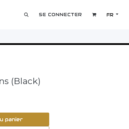
SE CONNECTER
FR
OUTLET
ns (Black)
u panier