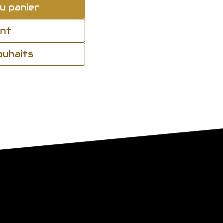
u panier
ant
souhaits