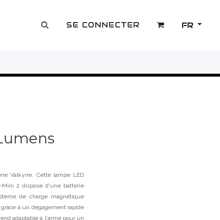
SE CONNECTER
FR
OUTLET
 Lumens
rie Valkyrie. Cette lampe LED
ini 2 dispose d'une batterie
système de charge magnétique
me grâce à un dégagement rapide
 rend adaptable à l'arme pour un