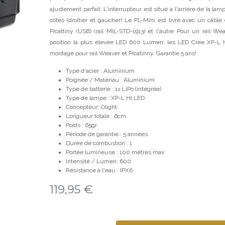
ajustement parfait. L'interrupteur est situé à l'arrière de la la
côtés (droitier et gaucher) Le PL-Mini est livré avec un câbl
Picattiny (USB) (rail MIL-STD-1913) et l'autre Pour un rail Wea
position la plus élevée LED 600 Lumen: les LED Cree XP-L H
montage pour rail Weaver et Picatinny. Garantie 5 ans!
Type d'acier : Aluminium
Poignée / Matériau : Aluminium
Type de batterie : 1x LiPo (intégrée)
Type de lampe : XP-L HI LED
Concepteur: Olight
Longueur totale : 6cm
Poids : 65gr
Période de garantie : 5 années
Durée de combustion : 1
Portée lumineuse : 100 mètres max
Intensité / Lumen: 600
Résistance à l'eau : IPX6
119,95
€