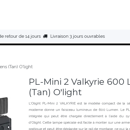
HAUSSURES
ÉQUIPEMENT
BIVOUAC
BAGAGERIE
de retour de 14 jours
Livraison 3 jours ouvrables
ens (Tan) O'light
PL-Mini 2 Valkyrie 600
(Tan) O'light
L'Olight PL-Mini 2 VALKYRIE est le modèle compact de la sé
moderne donne un faisceau lumineux de 600 Lumen. Le PL-M
intégrée qui peut être chargée directement à l'aide du 
d'Olight. Cette lampe spéciale est facile à monter sur une ar
pratique et peut être déplacée sur le rail de montage, ce qui la