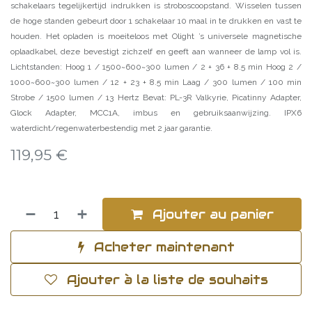
schakelaars tegelijkertijd indrukken is stroboscoopstand. Wisselen tussen
de hoge standen gebeurt door 1 schakelaar 10 maal in te drukken en vast te
houden. Het opladen is moeiteloos met Olight ’s universele magnetische
oplaadkabel, deze bevestigt zichzelf en geeft aan wanneer de lamp vol is.
Lichtstanden: Hoog 1 / 1500~600~300 lumen / 2 + 36 + 8.5 min Hoog 2 /
1000~600~300 lumen / 12 + 23 + 8.5 min Laag / 300 lumen / 100 min
Strobe / 1500 lumen / 13 Hertz Bevat: PL-3R Valkyrie, Picatinny Adapter,
Glock Adapter, MCC1A, imbus en gebruiksaanwijzing. IPX6
waterdicht/regenwaterbestendig met 2 jaar garantie.
119,95
€
Ajouter au panier
Acheter maintenant
Ajouter à la liste de souhaits