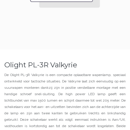
Olight PL-3R Valkyrie
De Olight PL-3R Valkyrie is een compacte oplaadbare wapenlamp, speciaal
ontwikkeld voor tactische situaties. De Valkyrie laat zich eenvoudig op een
vuurwapen monteren dankzij zijn in positie verstelbare montage met een
handige schroef snel-sluiting. De high power LED lamp geeft een
lichtbundel van max 1500 lumen en schijnt daarmee tot wel 205 meter. De
schakelaars voor het aan- en uitzetten bevinden zich aan de achterzijde van
de lamp en zijn aan twee kanten te gebruiken (rechts en linkshandig
gebruik). Deze schakelaar werkt als volgt: eenmaal indrukken is Aan/Uit,
vasthouden is kortstondig aan tot de schakelaar wordt losgelaten. Beide