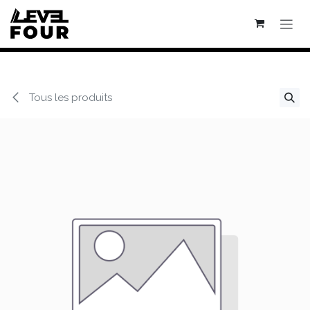
Se rendre au contenu
Tous les produits