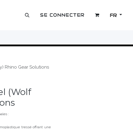
SE CONNECTER
FR
OUTLET
y) Rhino Gear Solutions
l (Wolf
ions
ales :
moplastique tressé offrant une