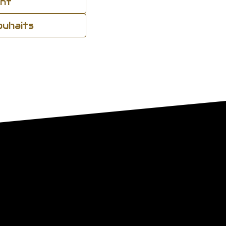
ant
souhaits