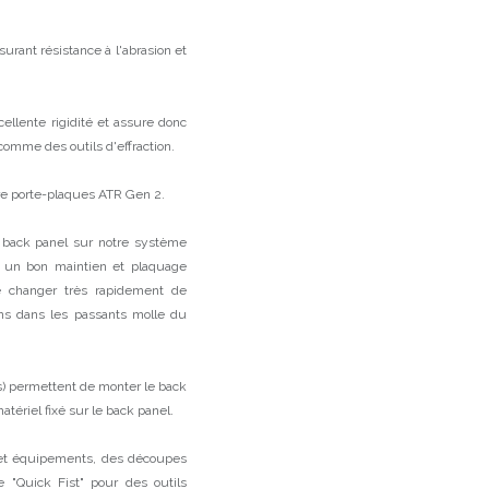
rant résistance à l'abrasion et
ellente rigidité et assure donc
mme des outils d'effraction.
re porte-plaques ATR Gen 2.
 back panel sur notre système
 un bon maintien et plaquage
 de changer très rapidement de
ons dans les passants molle du
s) permettent de monter le back
tériel fixé sur le back panel.
s et équipements, des découpes
pe "Quick Fist" pour des outils