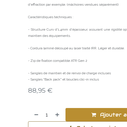
d'effraction par exemple. (mâchoires vendues séparément)
Caractéristiques techniques :
- Structure Curv d'1,4mm d'épaisseur, assurant une rigidité opt
maintien des équipements.
- Cordura laminé découpé au laser traité IRR. Léger et durable.
- Zip de fixation compatible ATR Gen 2
- Sangles de maintien et de renvoi de charge incluses
- Sangles "Back pack" et boucles clic-in inclus
88,95
€
Ajouter a