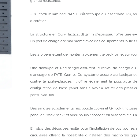
grande résistance.
- Du cordura laminée PALSTEX® découpé au laser traité IRR, assu
discrétion.
La structure en Curv Tactical d1.4mm d'épaisseur offre une exc
un port de charge optimal même avec des équipements lourds co
Les zip permettent de monter rapidement le back panel sur vot
Une découpe et une sangle assurent le renvoi de charge du
d'ancrage de l'ATR Gen 2. Ce système assure au backpanel
contre le porte-plaques. Il offrre également la possibilité
configuration de back panel sans a avoir à retirer des pressi
porte-plaques.
Des sangles supplémentaires, boucle clic-in et G-hook (incluse
panel en "back pack" et ainsi pouvoir accéder en autonomie au ma
En plus des découpes molle pour l'installation de vos poche
circulaires offrent la possibilité d'installer des mâchoires ty